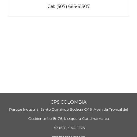
Cel: (507) 685-61307
CPS COLOMBIA
Parque Industrial Santo Domingo Bodega C-16, Avenida Troncal del
Occidente No 18-76, Mosquera Cundinamarca
+57 (601) 944-1278
info@cpservices.co